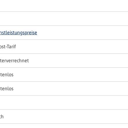
nstleistungspreise
st-Tarif
terverrechnet
stenlos
stenlos
ch