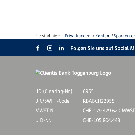
Privatkunden
Konten
Sparkonte
Folgen Sie uns auf Social 
IID (Clearing-Nr.)
6955
BIC/SWIFT-Code
RBABCH22955
MWST-Nr.
CHE-179.479.620 MWS
UID-Nr.
CHE-105.804.443