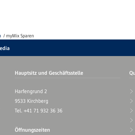
n
myMix Sparen
Media
Hauptsitz und Geschäftsstelle
Qu
Harfengrund 2
9533 Kirchberg
T
Tel. +41 71 932 36 36
Öffnungszeiten