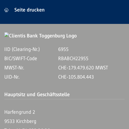
Seite drucken
IID (Clearing-Nr.)
6955
BIC/SWIFT-Code
RBABCH22955
MWST-Nr.
CHE-179.479.620 MWST
UID-Nr.
CHE-105.804.443
Hauptsitz und Geschäftsstelle
Harfengrund 2
9533 Kirchberg