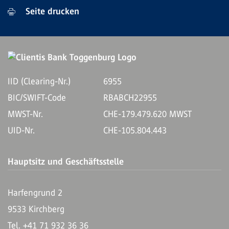
Seite drucken
IID (Clearing-Nr.)
6955
BIC/SWIFT-Code
RBABCH22955
MWST-Nr.
CHE-179.479.620 MWST
UID-Nr.
CHE-105.804.443
Hauptsitz und Geschäftsstelle
Harfengrund 2
9533 Kirchberg
Tel. +41 71 932 36 36