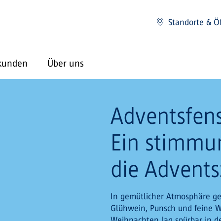
Standorte & Ö
kunden
Über uns
Adventsfens
Ein stimmun
die Advents
In gemütlicher Atmosphäre g
Glühwein, Punsch und feine W
Weihnachten lag spürbar in d