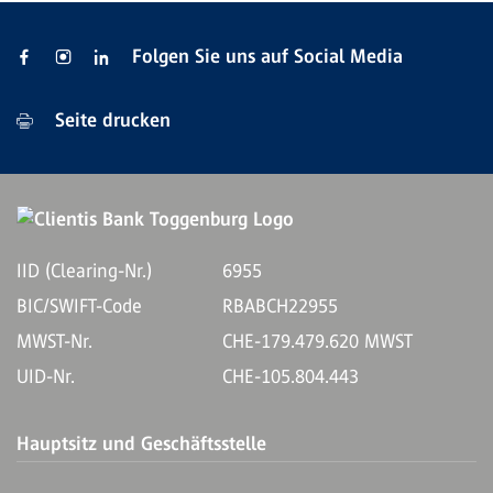
Folgen Sie uns auf Social Media
Seite drucken
IID (Clearing-Nr.)
6955
BIC/SWIFT-Code
RBABCH22955
MWST-Nr.
CHE-179.479.620 MWST
UID-Nr.
CHE-105.804.443
Hauptsitz und Geschäftsstelle