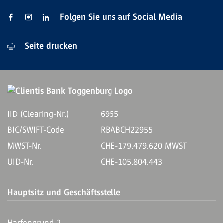
Folgen Sie uns auf Social Media
Seite drucken
IID (Clearing-Nr.)
6955
BIC/SWIFT-Code
RBABCH22955
MWST-Nr.
CHE-179.479.620 MWST
UID-Nr.
CHE-105.804.443
Hauptsitz und Geschäftsstelle
Harfengrund 2