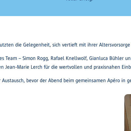
zten die Gelegenheit, sich vertieft mit ihrer Altersvorsor
s Team – Simon Rogg, Rafael Knellwolf, Gianluca Bühler und 
n Jean-Marie Lerch für die wertvollen und praxisnahen Einbl
er Austausch, bevor der Abend beim gemeinsamen Apéro in g